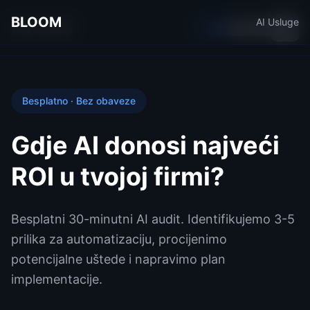
BLOOM
AI Usluge
BLOOM
EN
BS
DE
Home
Besplatno · Bez obaveze
About
Gdje AI donosi najveći
Units
ROI u tvojoj firmi?
→
AI
→
AI Services
Besplatni 30-minutni AI audit. Identifikujemo 3-5
Blog
prilika za automatizaciju, procijenimo
potencijalne uštede i napravimo plan
Careers
implementacije.
Contact